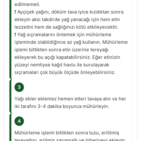
edilmemeli.
❗️ Ayçiçek yağını, döküm tava iyice kızdıktan sonra
ekleyin aksi takdirde yağ yanacağı için hem etin
lezzetini hem de sağlığınızı kötü etkileyecektir.
❗️ Yağ sıçramalarını önlemek için mühürleme
işleminde olabildiğince az yağ kullanın. Mühürleme
işlemi bittikten sonra etin üzerine tereyağı
ekleyerek bu açığı kapatabilirsiniz. Eğer etinizin
yüzeyi nemliyse kağıt havlu ile kurulayarak
sıçramaları çok büyük ölçüde önleyebilirsiniz.
3
Yağı ekler eklemez hemen etleri tavaya alın ve her
iki tarafını 3-4 dakika boyunca mühürleyin.
4
Mühürleme işlemi bittikten sonra tuzu, eritilmiş
tereyağını, ezilmiş sarımsağı ve biberiyeyi ekleyin.