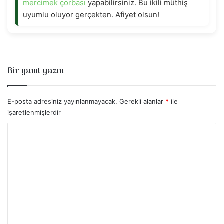
mercimek çorbası
yapabilirsiniz. Bu ikili müthiş
uyumlu oluyor gerçekten. Afiyet olsun!
Bir yanıt yazın
E-posta adresiniz yayınlanmayacak.
Gerekli alanlar
*
ile
işaretlenmişlerdir
Y
o
r
u
m
*