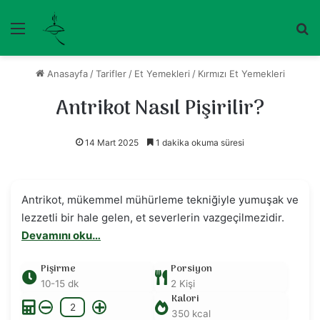
Menü
Ar
Anasayfa
/
Tarifler
/
Et Yemekleri
/
Kırmızı Et Yemekleri
Antrikot Nasıl Pişirilir?
14 Mart 2025
1 dakika okuma süresi
Antrikot, mükemmel mühürleme tekniğiyle yumuşak ve
lezzetli bir hale gelen, et severlerin vazgeçilmezidir.
Devamını oku…
Pişirme
Porsiyon
10-15 dk
2
Kişi
Kalori
2
350 kcal